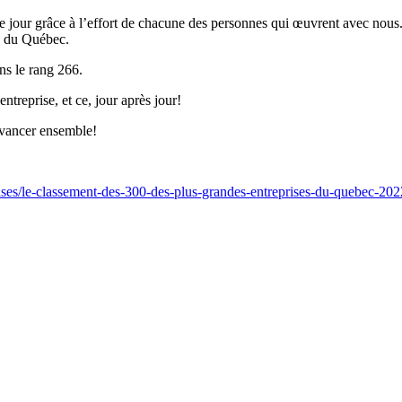
 jour grâce à l’effort de chacune des personnes qui œuvrent avec nous.
s du Québec.
ns le rang 266.
ntreprise, et ce, jour après jour!
avancer ensemble!
rises/le-classement-des-300-des-plus-grandes-entreprises-du-quebec-2