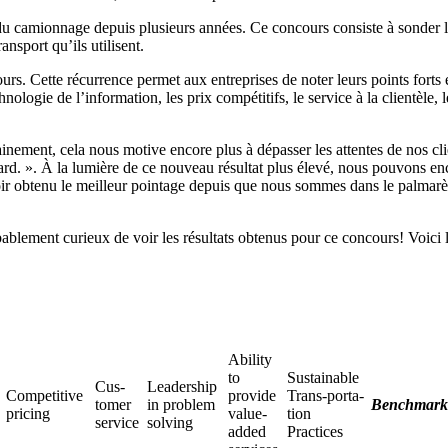
 camionnage depuis plusieurs années. Ce concours consiste à sonder les c
ansport qu’ils utilisent.
s. Cette récurrence permet aux entreprises de noter leurs points forts e
hnologie de l’information, les prix compétitifs, le service à la clientèle,
inement, cela nous motive encore plus à dépasser les attentes de nos clien
d. ». À la lumière de ce nouveau résultat plus élevé, nous pouvons enco
ir obtenu le meilleur pointage depuis que nous sommes dans le palmarès 
bablement curieux de voir les résultats obtenus pour ce concours! Voici l
Ability
to
Sustainable
Cus-
Leadership
Competitive
provide
Trans-porta-
tomer
in problem
Benchmark
pricing
value-
tion
service
solving
added
Practices